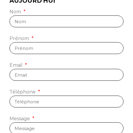
AUJOURD'HUI
Nom
Prénom
Email
Téléphone
Message